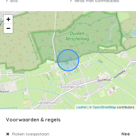
Bos
teras met tuinmeubels
+
−
Leaflet
| ©
OpenStreetMap
contributors
Voorwaarden & regels
Roken toegestaan:
Nee