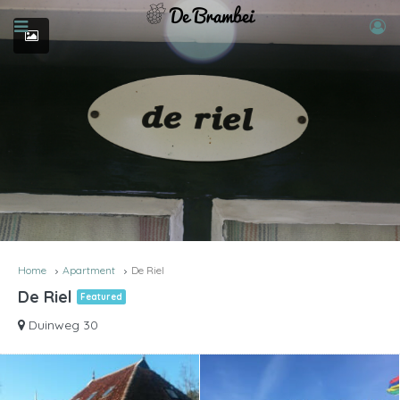
Home
Apartment
De Riel
De Riel
Featured
Duinweg 30