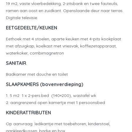
19 m2, vaste vloerbedekking, 2-zitsbank en twee fauteuils,
ramen aan oost en zuidkant. Openslaande deur naar terras.
Digitale televisie.
EETGEDEELTE/KEUKEN
Eethoek met 4 stoelen, aparte keuken met 4-pits kookplaat
met afzuigkap, koelkast met vriesvak, koffiezetapparaat,
waterkoker, combimagnetron
SANITAIR
Badkamer met douche en toilet
SLAAPKAMERS (bovenverdieping)
1. 5 m2 1 x 2-pers.bed (140×200), wastafel wk
2. aangrenzend open kamertje met 1 persoonsbed
KINDERATTRIBUTEN
Op aanvraag: ledikantje met toebehoren, kinderstoel,
aankleedkussen, badje en box.